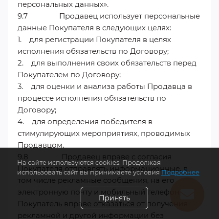
персональных данных».
9.7 Продавец использует персональные
данные Покупателя в следующих целях:
1. для регистрации Покупателя в целях
исполнения обязательств по Договору;
2. для выполнения своих обязательств перед
Покупателем по Договору;
3. для оценки и анализа работы Продавца в
процессе исполнения обязательств по
Договору;
4. для определения победителя в
стимулирующих мероприятиях, проводимых
Продавцом.
9.8 Продавец вправе с согласия
На сайте используются cookies. Продолжая
Покупателя отправлять информационные, в
использовать сайт вы принимаете условия
Подробнее
том числе рекламные сообщения, на его
электронную почту и мобильный телефон.
Принять
Покупатель вправе отказаться от получения
рекламной и другой информации без