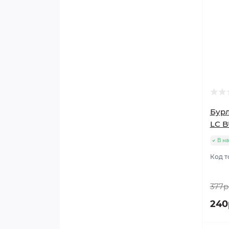
Бурл
LC B
В н
Код т
377р
240