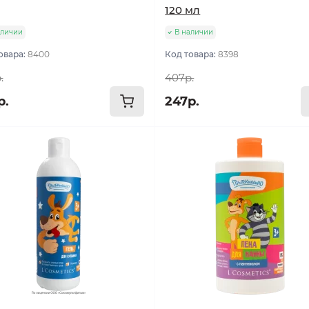
120 мл
аличии
В наличии
овара:
8400
Код товара:
8398
.
407р.
р.
247р.