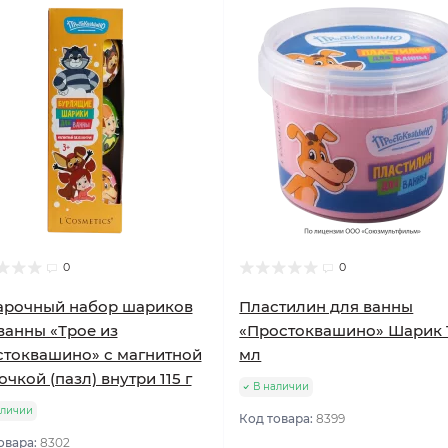
0
0
арочный набор шариков
Пластилин для ванны
ванны «Трое из
«Простоквашино» Шарик 
токвашино» с магнитной
мл
очкой (пазл) внутри 115 г
В наличии
аличии
Код товара:
8399
овара:
8302