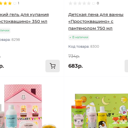
1
0
кий гель для купания
Детская пена для ванны
стоквашино» 350 мл
«Простоквашино» с
пантенолом 750 мл
аличии
В наличии
овара:
8298
Код товара:
8300
.
734р.
р.
683р.