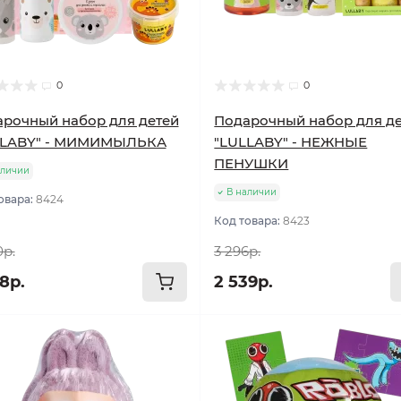
0
0
рочный набор для детей
Подарочный набор для д
LLABY" - МИМИМЫЛЬКА
"LULLABY" - НЕЖНЫЕ
ПЕНУШКИ
аличии
В наличии
овара:
8424
Код товара:
8423
0р.
3 296р.
8р.
2 539р.