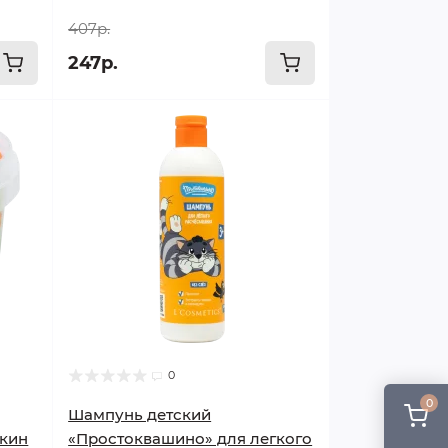
407р.
247р.
0
0
Шампунь детский
кин
«Простоквашино» для легкого