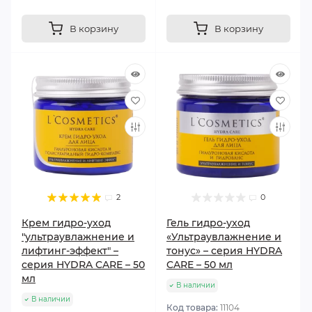
В корзину
В корзину
2
0
Крем гидро-уход
Гель гидро-уход
"ультраувлажнение и
«Ультраувлажнение и
лифтинг-эффект" –
тонус» – серия HYDRA
серия HYDRA CARE – 50
CARE – 50 мл
мл
В наличии
В наличии
Код товара:
11104