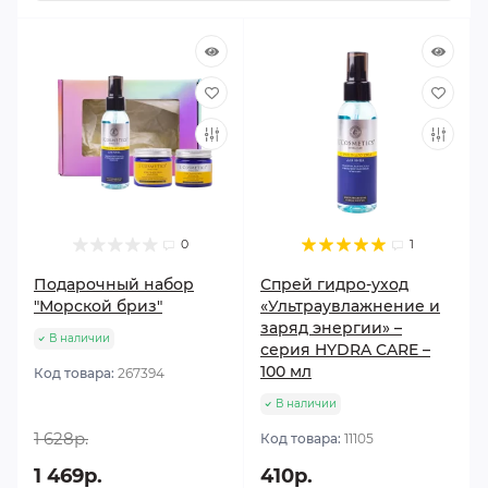
0
1
Подарочный набор
Спрей гидро-уход
"Морской бриз"
«Ультраувлажнение и
заряд энергии» –
В наличии
серия HYDRA CARE –
100 мл
Код товара:
267394
В наличии
1 628р.
Код товара:
11105
1 469р.
410р.