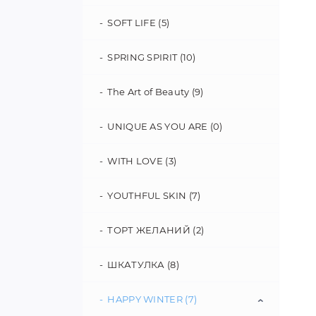
Сахарный скраб для тела Ma
Chérie (3)
SOFT LIFE (5)
Масло для тела SENSE OF
Сухие скрабы на основе кофе
BEAUTY (4)
70 г (1)
SPRING SPIRIT (10)
Увлажняющие коктейли для
тела (2)
The Art of Beauty (9)
Фито скрабы - сахарные 250 мл
UNIQUE AS YOU ARE (0)
(1)
WITH LOVE (3)
Фито скрабы - соляные 250 мл
(1)
YOUTHFUL SKIN (7)
Шиммер для тела (3)
ТОРТ ЖЕЛАНИЙ (2)
ШКАТУЛКА (8)
HAPPY WINTER (7)