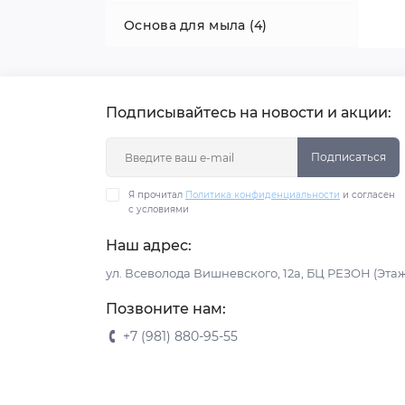
Основа для мыла (4)
Средства защиты и
гигиены (0)
Банные принадлежности (5)
Коврики для дезинфекции (0)
Подписывайтесь на новости и акции:
Подписаться
Я прочитал
Политика конфиденциальности
и согласен
с условиями
Наш адрес:
ул. Всеволода Вишневского, 12а, БЦ РЕЗОН (Этаж
Позвоните нам:
+7 (981) 880-95-55