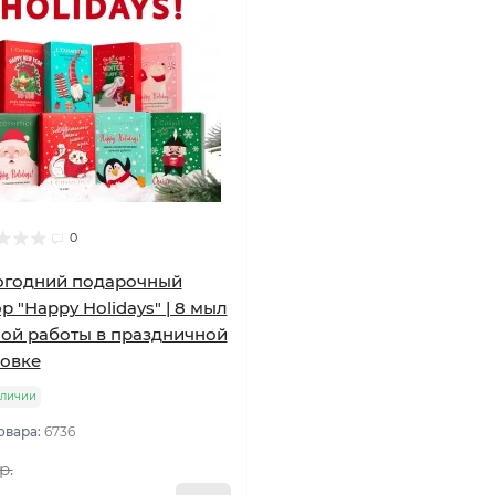
0
огодний подарочный
р "Happy Holidays" | 8 мыл
ой работы в праздничной
овке
аличии
овара:
6736
р.