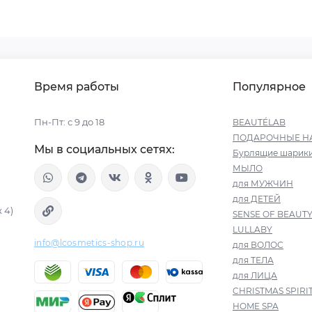
Время работы
Популярное
Пн-Пт: с 9 до 18
BEAUTÉLAB
ПОДАРОЧНЫЕ Н
Мы в социальных сетях:
Бурлящие шарик
МЫЛО
для МУЖЧИН
для ДЕТЕЙ
 4)
SENSE OF BEAUT
LULLABY
info@lcosmetics-shop.ru
для ВОЛОС
для ТЕЛА
для ЛИЦА
CHRISTMAS SPIRI
HOME SPA