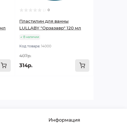
0
Пластилин для ванны
 мл
LULLABY "Орзазавр" 120 мл
В наличии
Код товара:
14000
407р.
314р.
Информация