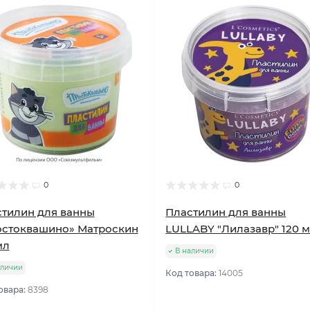
0
0
тилин для ванны
Пластилин для ванны
остоквашино» Матроскин
LULLABY "Лилазавр" 120 
мл
В наличии
аличии
Код товара:
14005
овара:
8398