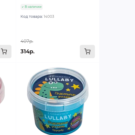
В наличии
Код товара:
14003
407р.
314р.