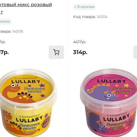
ктовый микс розовый
В наличии
 г
Код товара:
14004
аличии
овара:
14006
7р.
407р.
67р.
314р.