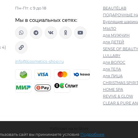
Пн-Пт: с 9 до 18
BEAUTÉLAB
ПОДАРОЧНЫЕ Н
Мы в социальных сетях:
Бурлящие шарик
МЫЛО
для МУЖЧИН
для ДЕТЕЙ
 4)
SENSE OF BEAUT
LULLABY
info@lcosmetics-shop.ru
для ВОЛОС
для ТЕЛА
для ЛИЦА
CHRISTMAS SPIRI
HOME SPA
REVIVE & GLOW
CLEAR & PURE AN
Работает на
ocStore
ользовать сайт вы принимаете условия
Подробнее
L'Cosmetics © 2026