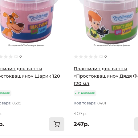
0
0
тилин для ванны
Пластилин для ванны
стоквашино» Шарик 120
«Простоквашино» Дядя Ф
120 мл
аличии
В наличии
овара:
8399
Код товара:
8401
.
407р.
р.
247р.