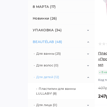
8 МАРТА (17)
Новинки (26)
УПАКОВКА (34)
BEAUTÉLAB (48)
Коробки (20)
Плас
Ленты (2)
Для ванны (25)
«Про
мл
Наполнители (5)
Для волос (0)
Бурлящие бомбочки для
ванн (14)
В н
Пакеты (7)
Для детей (12)
Мерцающий спрей (0)
Код т
Пластилин для ванны
LULLABY! (8)
407р
Пластилин для ванны
LULLABY! (8)
247
Для лица (0)