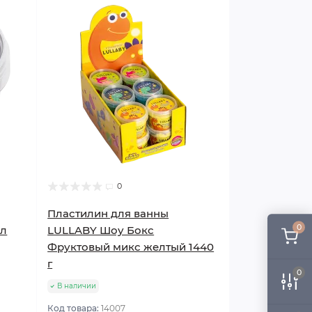
0
Пластилин для ванны
0
мл
LULLABY Шоу Бокс
Фруктовый микс желтый 1440
г
0
В наличии
Код товара:
14007