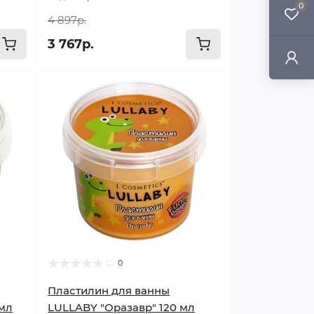
0
4 897р.
3 767р.
0
Пластилин для ванны
 мл
LULLABY "Оразавр" 120 мл