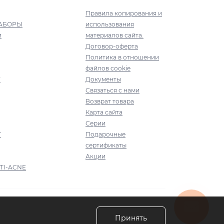
Правила копирования и
АБОРЫ
использования
и
материалов сайта.
Договор-оферта
Политика в отношении
файлов cookie
Y
Документы
Связаться с нами
Возврат товара
Карта сайта
Серии
T
Подарочные
сертификаты
Акции
TI-ACNE
Принять