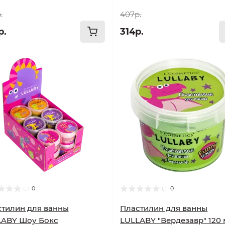
.
407р.
р.
314р.
0
0
тилин для ванны
Пластилин для ванны
LABY Шоу Бокс
LULLABY "Вердезавр" 120