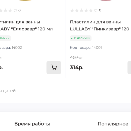
0
0
тилин для ванны
Пластилин для ванны
ABY "Еллозавр" 120 мл
LULLABY "Пинкизавр" 120
аличии
В наличии
овара:
14002
Код товара:
14001
.
407р.
р.
314р.
я детей
Время работы
Популярное