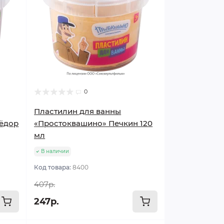
0
Пластилин для ванны
ёдор
«Простоквашино» Печкин 120
мл
В наличии
Код товара:
8400
407р.
247р.