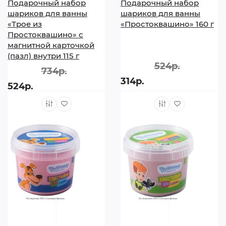
Подарочный набор
Подарочный набор
шариков для ванны
шариков для ванны
«Трое из
«Простоквашино» 160 г
Простоквашино» с
магнитной карточкой
(пазл) внутри 115 г
524р.
734р.
314р.
524р.