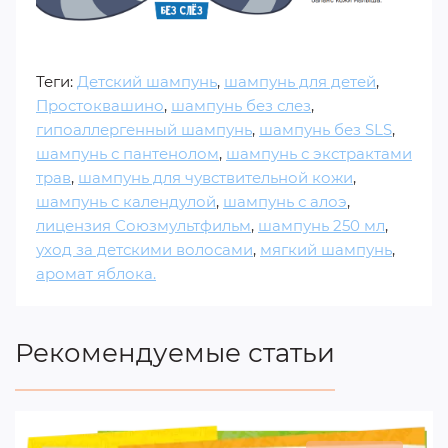
Теги:
Детский шампунь
,
шампунь для детей
,
Простоквашино
,
шампунь без слез
,
гипоаллергенный шампунь
,
шампунь без SLS
,
шампунь с пантенолом
,
шампунь с экстрактами
трав
,
шампунь для чувствительной кожи
,
шампунь с календулой
,
шампунь с алоэ
,
лицензия Союзмультфильм
,
шампунь 250 мл
,
уход за детскими волосами
,
мягкий шампунь
,
аромат яблока.
Рекомендуемые статьи