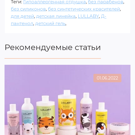
Теги:
Гипоаллергенная отдушка
,
без парабенов
,
без силиконов
,
без синтетических красителей
,
для детей
,
детская линейка
,
LULLABY
,
Д-
пантенол
,
детский гель
,
Рекомендуемые статьи
01.06.2022