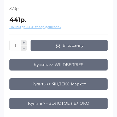
573р.
441р.
Нашли данный товар дешевле?
В корзину
Купить >> WILDBERRIES
Купить >> ЯНДЕКС Маркет
Купить >> ЗОЛОТОЕ ЯБЛОКО