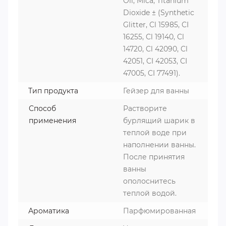
Oil, Mica, Titanium
Dioxide ± (Synthetic
Glitter, Cl 15985, CI
16255, Cl 19140, Cl
14720, Cl 42090, Cl
42051, CI 42053, CI
47005, CI 77491).
Тип продукта
Гейзер для ванны
Способ
Растворите
применения
бурлящий шарик в
теплой воде при
наполнении ванны.
После принятия
ванны
ополоснитесь
теплой водой.
Ароматика
Парфюмированная