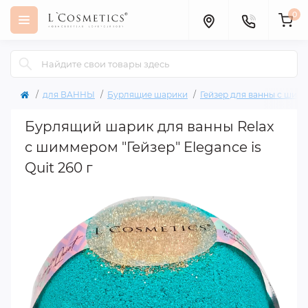
0
для ВАННЫ
Бурлящие шарики
Гейзер для ванны с шим
Бурлящий шарик для ванны Relax
с шиммером "Гейзер" Elegance is
Quit 260 г