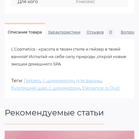
Для кого
Унисекс
0
Описание товара
Характеристики
Отзывов
Вопросы
L’Cosmetics - красота в твоем стиле и гейзер в твоей
ванной! Испытай на себе силу природы ,открой новые
эмоции домашнего SPA.
Теги:
Гейзер
,
с шиммером
,
для ванны
,
бурлящий шар с шиммером
,
Elegance is Quit
Рекомендуемые статьи