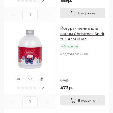
189р.
0
В корзину
Йогурт - пенна для
ванны Christmas Spirit
"СПА" 500 мл
В наличии
Код товара:
22310
614р.
473р.
0
В корзину