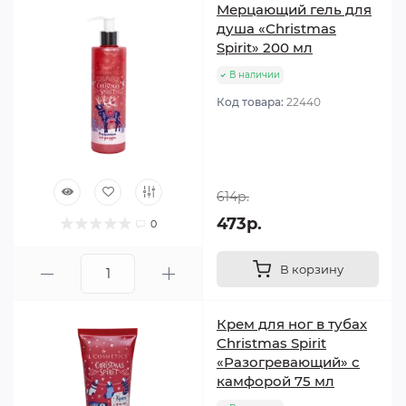
Мерцающий гель для
душа «Christmas
Spirit» 200 мл
В наличии
Код товара:
22440
614р.
473р.
0
В корзину
Крем для ног в тубах
Christmas Spirit
«Разогревающий» с
камфорой 75 мл