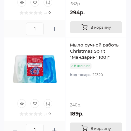
382р.
294р.
0
В корзину
Мыло ручной работы
Christmas Spirit
"Мандарин" 100 г
В наличии
Код товара:
22320
246р.
189р.
0
В корзину