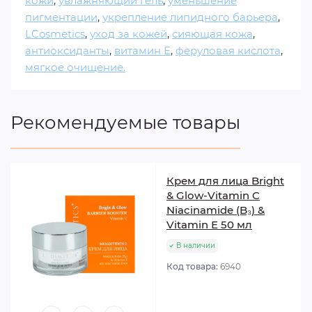
кожи
,
увлажняющий гель
,
уменьшение
пигментации
,
укрепление липидного барьера
,
L`Cosmetics
,
уход за кожей
,
сияющая кожа
,
антиоксиданты
,
витамин Е
,
феруловая кислота
,
мягкое очищение.
Рекомендуемые товары
Крем для лица Bright
& Glow-Vitamin C
Niacinamide (B₃) &
Vitamin Е 50 мл
В наличии
Код товара:
6940