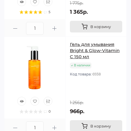
1 775р.
1 365р.
5
В корзину
Гель для умывания
Bright & Glow-Vitamin
C 150 мл
В наличии
Код товара:
6938
1 256р.
966р.
0
В корзину