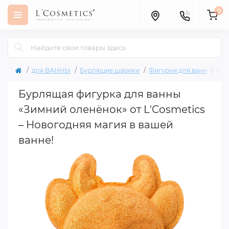
0
для ВАННЫ
Бурлящие шарики
Фигурки для ванн
Бур
Бурлящая фигурка для ванны
«Зимний оленёнок» от L'Cosmetics
– Новогодняя магия в вашей
ванне!