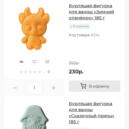
Бурлящая фигурка
для ванны «Зимний
оленёнок» 185 г
В наличии
Код товара:
8334
252р.
230р.
0
В корзину
Бурлящая фигурка
для ванны
«Сказочный принц»
185 г