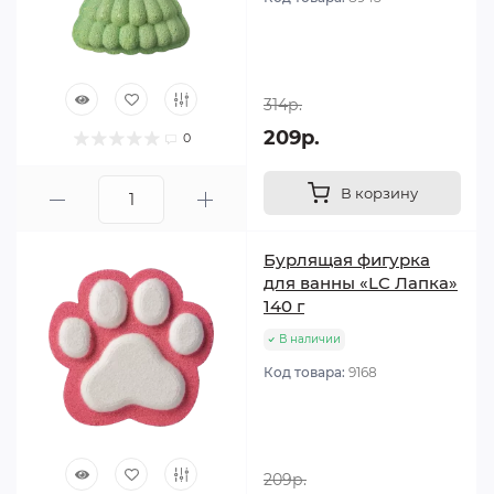
314р.
209р.
0
В корзину
Бурлящая фигурка
для ванны «LC Лапка»
140 г
В наличии
Код товара:
9168
209р.