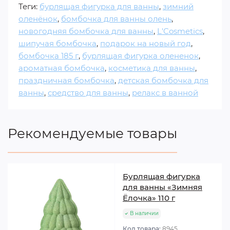
Теги:
бурлящая фигурка для ванны
,
зимний
оленёнок
,
бомбочка для ванны олень
,
новогодняя бомбочка для ванны
,
L'Cosmetics
,
шипучая бомбочка
,
подарок на новый год
,
бомбочка 185 г
,
бурлящая фигурка олененок
,
ароматная бомбочка
,
косметика для ванны
,
праздничная бомбочка
,
детская бомбочка для
ванны
,
средство для ванны
,
релакс в ванной
Рекомендуемые товары
Бурлящая фигурка
для ванны «Зимняя
Ёлочка» 110 г
В наличии
Код товара:
8945